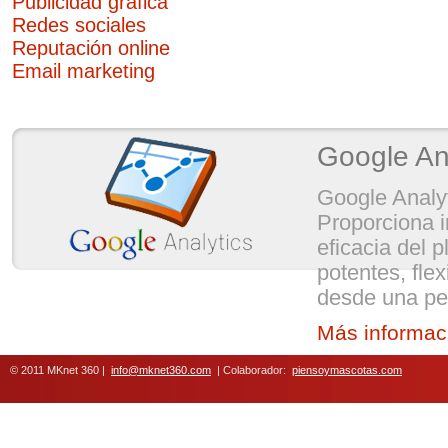
Publicidad gráfica
Redes sociales
Reputación online
Email marketing
Google An
Google Analyt
Proporciona i
eficacia del 
potentes, flex
desde una per
Más informac
© 2011 MKnet 360 |
info@mknet360.com
| Colaborador:
piensoymascotas.com