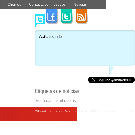
|
Clientes
|
Contacta con nosotros
|
Noticias
Actualizando...
Etiquetas de noticias
Ver todas las etiquetas
C/Conde de Torres Cabrera 21 4º Izq 14001 Córdoba (
Ver mapa
)