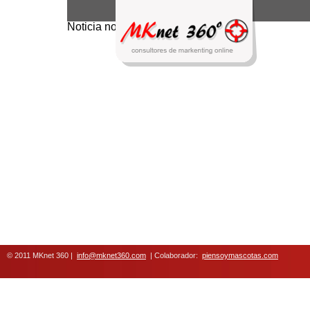
Noticia no encontrada
© 2011 MKnet 360 |
info@mknet360.com
| Colaborador:
piensoymascotas.com